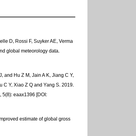
elle D, Rossi F, Suyker AE, Verma
nd global meteorology data.
, and Hu Z M, Jain A K, Jiang C Y,
Wu C Y, Xiao Z Q and Yang S. 2019.
, 5(8): eaax1396 [DOI:
proved estimate of global gross