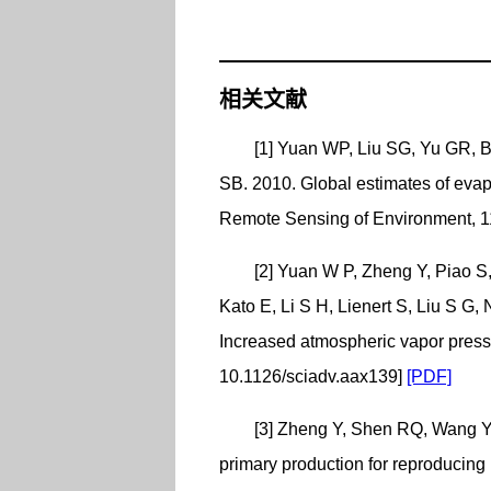
相关文献
[1] Yuan WP, Liu SG, Yu GR, 
SB. 2010. Global estimates of eva
Remote Sensing of Environment, 1
[2] Yuan W P, Zheng Y, Piao S
Kato E, Li S H, Lienert S, Liu S G
Increased atmospheric vapor pressu
10.1126/sciadv.aax139]
[PDF]
[3] Zheng Y, Shen RQ, Wang Y
primary production for reproducing 