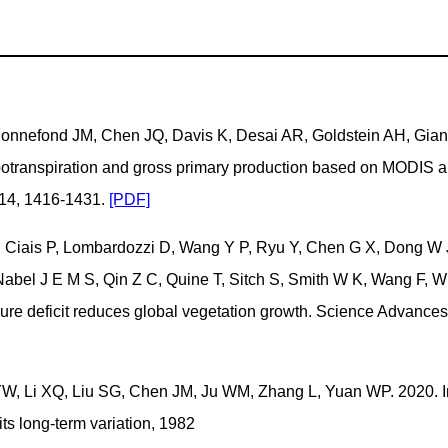
Bonnefond JM, Chen JQ, Davis K, Desai AR, Goldstein AH, Gian
potranspiration and gross primary production based on MODIS a
14, 1416-1431.
[PDF]
, Ciais P, Lombardozzi D, Wang Y P, Ryu Y, Chen G X, Dong W J
, Nabel J E M S, Qin Z C, Quine T, Sitch S, Smith W K, Wang F, 
re deficit reduces global vegetation growth. Science Advances
W, Li XQ, Liu SG, Chen JM, Ju WM, Zhang L, Yuan WP. 2020. Im
its long-term variation, 1982